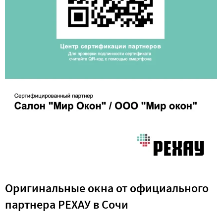
Оригинальные окна от официального
партнера РЕХАУ в Сочи