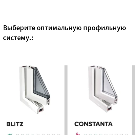
Выберите оптимальную профильную
систему.: