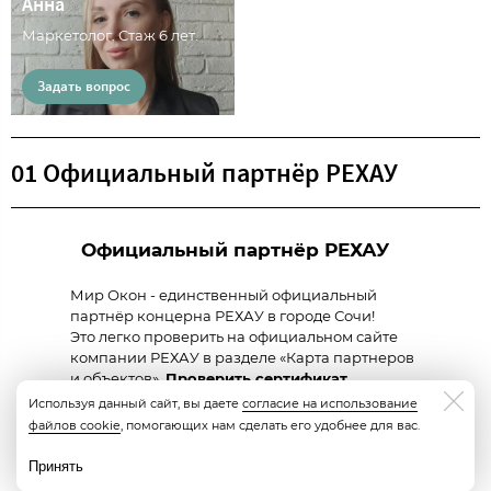
Анна
Маркетолог. Стаж 6 лет.
Задать вопрос
01 Официальный партнёр РЕХАУ
Официальный партнёр РЕХАУ
Мир Окон - единственный официальный
партнёр концерна РЕХАУ в городе Сочи!
Это легко проверить на официальном сайте
компании РЕХАУ в разделе «Карта партнеров
и объектов».
Проверить сертификат
Используя данный сайт, вы даете
согласие на использование
Доверяйте ремонт только профессионалам!
файлов cookie
, помогающих нам сделать его удобнее для вас.
Принять