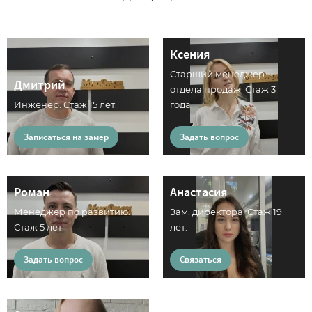
Ксения
Старший менеджер
Дмитрий
отдела продаж. Стаж 3
Инженер. Стаж 15 лет.
года.
Записаться на замер
Задать вопрос
Роман
Анастасия
Менеджер по развитию.
Зам. директора. Стаж 19
Стаж 5 лет
лет.
Задать вопрос
Связаться