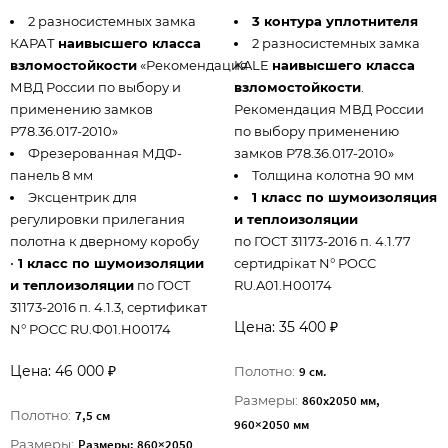
2 разносистемных замка
3 контура уплотнителя
КАРАТ
наивысшего класса
2 разносистемных замка
взломостойкости
«Рекомендация
KALE
наивысшего класса
МВД России по выбору и
взломостойкости
.
применению замков
Рекомендация МВД России
Р78.36.017-2010»
по выбору применению
Фрезерованная МДФ-
замков Р78.36.017-2010»
панель 8 мм
Толщина колотна 90 мм
Эксцентрик для
1 класс по шумоизоляция
регулировки прилегания
и теплоизоляции
полотна к дверному коробу
по ГОСТ 31173-2016 п. 4.1.77
•
1 класс по шумоизоляции
сертидрікат N° POCC
и теплоизоляции
по ГОСТ
RU.A01.H00174
31173-2016 п. 4.1.3, сертификат
Цена: 35 400 ₽
N° POCC RU.Ф01.H00174
Цена: 46 000 ₽
Полотно:
9 см.
Размеры:
860х2050 мм,
Полотно:
7,5 см
960×2050 мм
Размеры:
Размеры: 860×2050