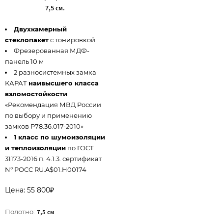
7,5 см.
Двухкамерный
стеклопакет
с тонировкой
Фрезерованная МДФ-
панель 10 м
2 разносистемных замка
КАРАТ
наивысшего класса
взломостойкости
«Рекомендация МВД России
по выбору и применению
замков Р78.36.017-2010»
1 класс по шумоизоляции
и теплоизоляции
по ГОСТ
31173-2016 п. 4.1.3. сертификат
N° POCC RU.A$01.H00174
Цена: 55 800₽
Полотно:
7,5 см