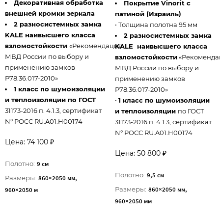
Декоративная обработка
Покрытие Vinorit с
внешней кромки зеркала
патиной (Израиль)
2 разносистемных замка
• Толщина полотна 95 мм
KALE наивысшего класса
2 разносистемных замка
взломостойкости
«Рекомендация
KALE наивысшего класса
МВД России по выбору и
взломостойкости
«Рекоменда
применению замков
МВД России по выбору и
Р78.36.017-2010»
применению замков
1 класс по шумоизоляции
Р78.36.017-2010»
и теплоизоляции по ГОСТ
•
1 класс по шумоизоляции
31173-2016 п. 4.1.3, сертификат
и теплоизоляции
по ГОСТ
N° POCC RU.A01.H00174
31173-2016 п. 4.1.3, сертификат
N° POCC RU.A01.H00174
Цена: 74 100 ₽
Цена: 50 800 ₽
Полотно:
9 см
Полотно:
9,5 см
Размеры:
860×2050 мм,
Размеры:
860×2050 мм,
960×2050 м
960×2050 мм