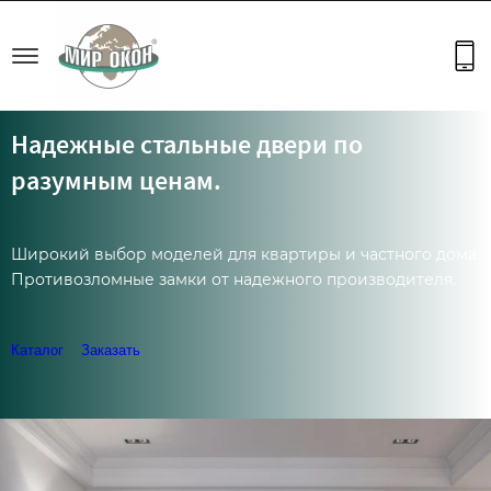
Официальный партнер РЕХАУ с 2017 г.
Надежные стальные двери по
разумным ценам.
Широкий выбор моделей для квартиры и частного дома.
Противозломные замки от надежного производителя.
Каталог
Заказать