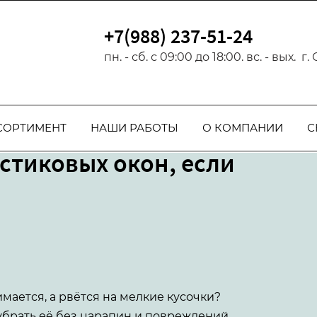
артнер РЕХАУ с 2017 г.
+7(988) 237-51-24
пн. - сб. с 09:00 до 18:00. вс. - вых. г
СОРТИМЕНТ
НАШИ РАБОТЫ
О КОМПАНИИ
С
астиковых окон, если
мается, а рвётся на мелкие кусочки?
убрать её без царапин и повреждений.