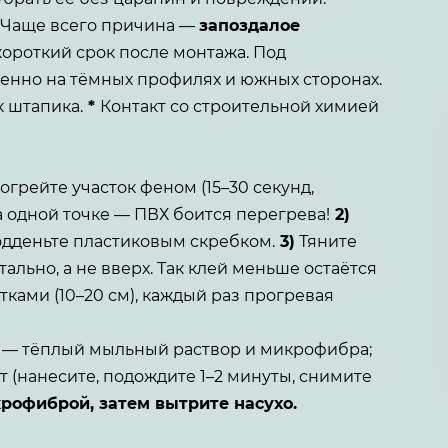
Чаще всего причина —
запоздалое
короткий срок после монтажа. Под
енно на тёмных профилях и южных сторонах.
к штапика.
*
Контакт со строительной химией
грейте участок феном (15–30 секунд,
а одной точке — ПВХ боится перегрева!
2)
подденьте пластиковым скребком.
3)
Тяните
льно, а не вверх. Так клей меньше остаётся
ками (10–20 см), каждый раз прогревая
 — тёплый мыльный раствор и микрофибра;
 (нанесите, подождите 1–2 минуты, снимите
рофиброй, затем вытрите насухо.