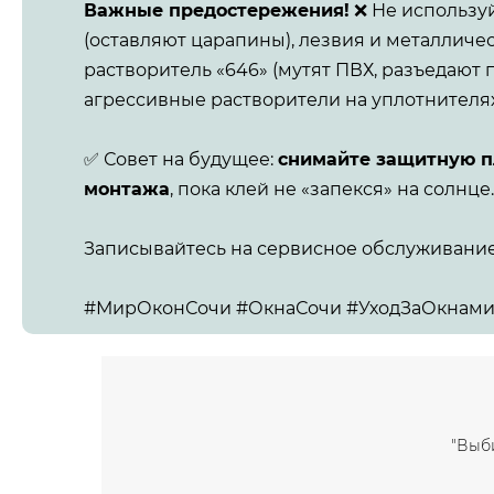
Важные предостережения!
❌ Не используй
(оставляют царапины), лезвия и металличес
растворитель «646» (мутят ПВХ, разъедают
агрессивные растворители на уплотнителях
✅ Совет на будущее:
снимайте защитную пл
монтажа
, пока клей не «запекся» на солнце.
Записывайтесь на сервисное обслуживание 
#МирОконСочи #ОкнаСочи #УходЗаОкнами
"Выб