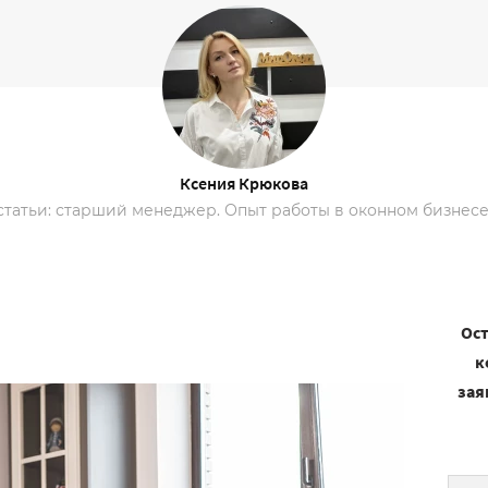
Ксения Крюкова
статьи: старший менеджер. Опыт работы в оконном бизнесе 
Ост
к
зая