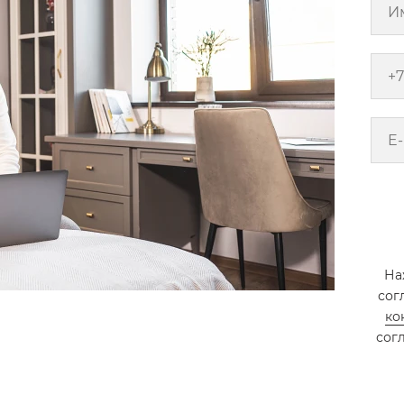
На
сог
ко
сог