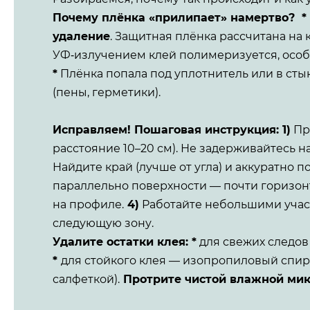
Почему плёнка «прилипает» намертво?
*
удаление
. Защитная плёнка рассчитана на 
УФ‑излучением клей полимеризуется, особ
*
Плёнка попала под уплотнитель или в сты
(пены, герметики).
Исправляем! Пошаговая инструкция:
1)
Про
расстояние 10–20 см). Не задерживайтесь н
Найдите край (лучше от угла) и аккуратно 
параллельно поверхности — почти горизонта
на профиле.
4)
Работайте небольшими участ
следующую зону.
Удалите остатки клея:
*
для свежих следов
*
для стойкого клея — изопропиловый спирт
салфеткой).
Протрите чистой влажной мик