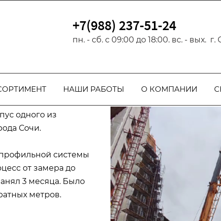
17 г.
Официальный парт
+7(988) 237-51-24
пн. - сб. с 09:00 до 18:00. вс. - вых. г
СОРТИМЕНТ
НАШИ РАБОТЫ
О КОМПАНИИ
С
нно значимого
пус одного из
рода Сочи.
 профильной системы
цесс от замера до
анял 3 месяца. Было
ратных метров.