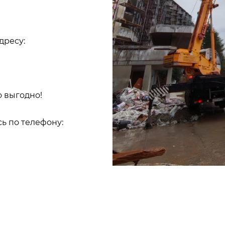
дресу:
о выгодно!
ь по телефону: